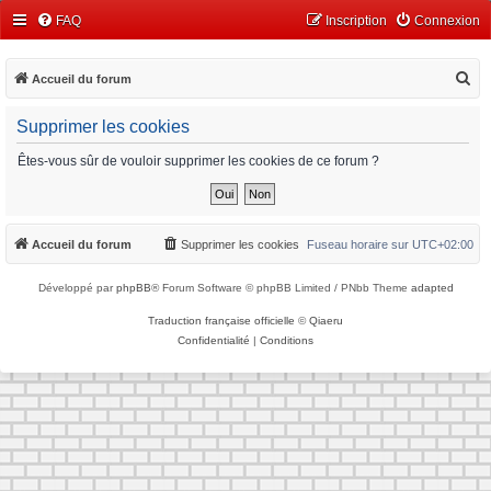
FAQ
Inscription
Connexion
R
Accueil du forum
e
Supprimer les cookies
c
h
Êtes-vous sûr de vouloir supprimer les cookies de ce forum ?
e
r
c
Accueil du forum
Supprimer les cookies
Fuseau horaire sur
UTC+02:00
h
Développé par
phpBB
® Forum Software © phpBB Limited / PNbb Theme
adapted
e
r
Traduction française officielle
©
Qiaeru
Confidentialité
|
Conditions