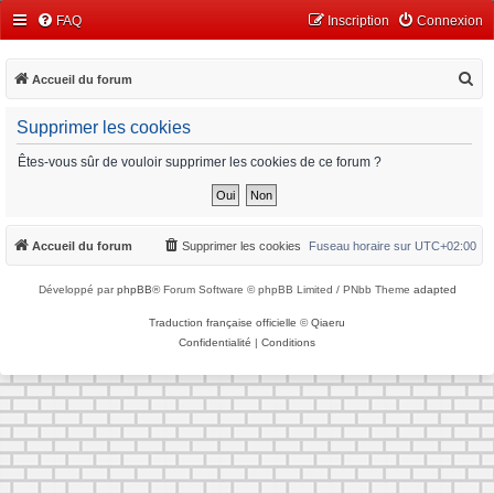
FAQ
Inscription
Connexion
R
Accueil du forum
e
Supprimer les cookies
c
h
Êtes-vous sûr de vouloir supprimer les cookies de ce forum ?
e
r
c
Accueil du forum
Supprimer les cookies
Fuseau horaire sur
UTC+02:00
h
Développé par
phpBB
® Forum Software © phpBB Limited / PNbb Theme
adapted
e
r
Traduction française officielle
©
Qiaeru
Confidentialité
|
Conditions