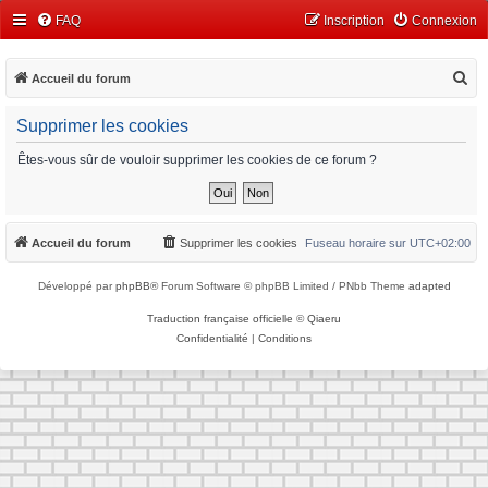
FAQ
Inscription
Connexion
R
Accueil du forum
e
Supprimer les cookies
c
h
Êtes-vous sûr de vouloir supprimer les cookies de ce forum ?
e
r
c
Accueil du forum
Supprimer les cookies
Fuseau horaire sur
UTC+02:00
h
Développé par
phpBB
® Forum Software © phpBB Limited / PNbb Theme
adapted
e
r
Traduction française officielle
©
Qiaeru
Confidentialité
|
Conditions