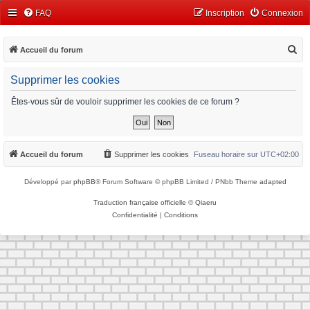
FAQ
Inscription
Connexion
R
Accueil du forum
e
Supprimer les cookies
c
h
Êtes-vous sûr de vouloir supprimer les cookies de ce forum ?
e
r
c
Accueil du forum
Supprimer les cookies
Fuseau horaire sur
UTC+02:00
h
Développé par
phpBB
® Forum Software © phpBB Limited / PNbb Theme
adapted
e
r
Traduction française officielle
©
Qiaeru
Confidentialité
|
Conditions