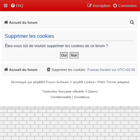
FAQ
Inscription
Connexion
R
Accueil du forum
e
Supprimer les cookies
c
h
Êtes-vous sûr de vouloir supprimer les cookies de ce forum ?
e
r
c
Accueil du forum
Supprimer les cookies
Fuseau horaire sur
UTC+02:00
h
Développé par
phpBB
® Forum Software © phpBB Limited / PNbb Theme
adapted
e
r
Traduction française officielle
©
Qiaeru
Confidentialité
|
Conditions