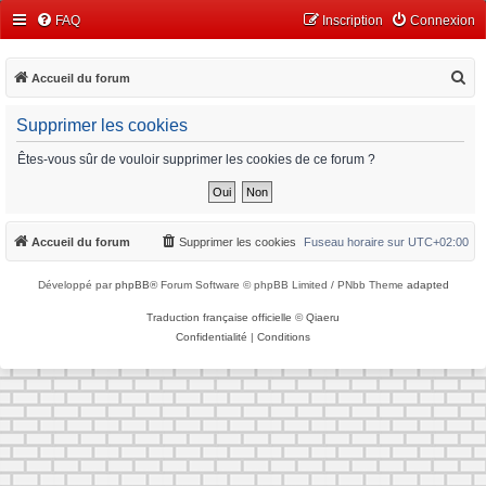
FAQ
Inscription
Connexion
R
Accueil du forum
e
Supprimer les cookies
c
h
Êtes-vous sûr de vouloir supprimer les cookies de ce forum ?
e
r
c
Accueil du forum
Supprimer les cookies
Fuseau horaire sur
UTC+02:00
h
Développé par
phpBB
® Forum Software © phpBB Limited / PNbb Theme
adapted
e
r
Traduction française officielle
©
Qiaeru
Confidentialité
|
Conditions