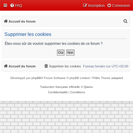
FAQ
Inscription
Connexion
R
Accueil du forum
e
Supprimer les cookies
c
h
Êtes-vous sûr de vouloir supprimer les cookies de ce forum ?
e
r
c
Accueil du forum
Supprimer les cookies
Fuseau horaire sur
UTC+02:00
h
Développé par
phpBB
® Forum Software © phpBB Limited / PNbb Theme
adapted
e
r
Traduction française officielle
©
Qiaeru
Confidentialité
|
Conditions