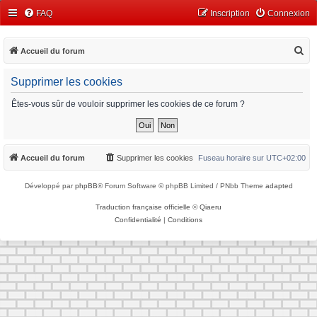
FAQ
Inscription
Connexion
R
Accueil du forum
e
Supprimer les cookies
c
h
Êtes-vous sûr de vouloir supprimer les cookies de ce forum ?
e
r
c
Accueil du forum
Supprimer les cookies
Fuseau horaire sur
UTC+02:00
h
Développé par
phpBB
® Forum Software © phpBB Limited / PNbb Theme
adapted
e
r
Traduction française officielle
©
Qiaeru
Confidentialité
|
Conditions