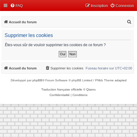
FAQ
Inscription
Connexion
R
Accueil du forum
e
Supprimer les cookies
c
h
Êtes-vous sûr de vouloir supprimer les cookies de ce forum ?
e
r
c
Accueil du forum
Supprimer les cookies
Fuseau horaire sur
UTC+02:00
h
Développé par
phpBB
® Forum Software © phpBB Limited / PNbb Theme
adapted
e
r
Traduction française officielle
©
Qiaeru
Confidentialité
|
Conditions