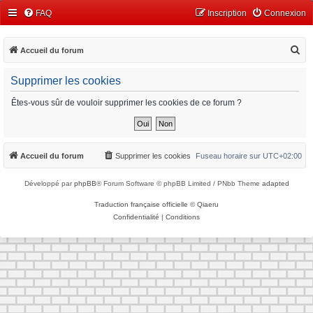
FAQ
Inscription
Connexion
R
Accueil du forum
e
Supprimer les cookies
c
h
Êtes-vous sûr de vouloir supprimer les cookies de ce forum ?
e
r
c
Accueil du forum
Supprimer les cookies
Fuseau horaire sur
UTC+02:00
h
Développé par
phpBB
® Forum Software © phpBB Limited / PNbb Theme
adapted
e
r
Traduction française officielle
©
Qiaeru
Confidentialité
|
Conditions