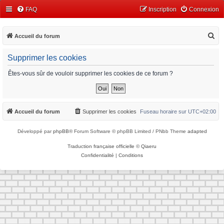
FAQ
Inscription
Connexion
R
Accueil du forum
e
Supprimer les cookies
c
h
Êtes-vous sûr de vouloir supprimer les cookies de ce forum ?
e
r
c
Accueil du forum
Supprimer les cookies
Fuseau horaire sur
UTC+02:00
h
Développé par
phpBB
® Forum Software © phpBB Limited / PNbb Theme
adapted
e
r
Traduction française officielle
©
Qiaeru
Confidentialité
|
Conditions