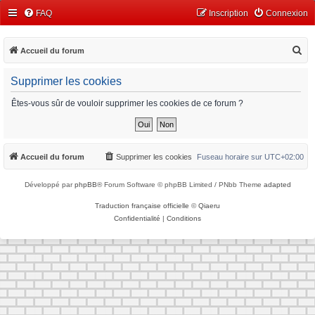
FAQ
Inscription
Connexion
R
Accueil du forum
e
Supprimer les cookies
c
h
Êtes-vous sûr de vouloir supprimer les cookies de ce forum ?
e
r
c
Accueil du forum
Supprimer les cookies
Fuseau horaire sur
UTC+02:00
h
Développé par
phpBB
® Forum Software © phpBB Limited / PNbb Theme
adapted
e
r
Traduction française officielle
©
Qiaeru
Confidentialité
|
Conditions