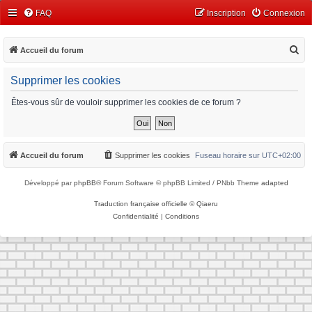
FAQ
Inscription
Connexion
R
Accueil du forum
e
Supprimer les cookies
c
h
Êtes-vous sûr de vouloir supprimer les cookies de ce forum ?
e
r
c
Accueil du forum
Supprimer les cookies
Fuseau horaire sur
UTC+02:00
h
Développé par
phpBB
® Forum Software © phpBB Limited / PNbb Theme
adapted
e
r
Traduction française officielle
©
Qiaeru
Confidentialité
|
Conditions