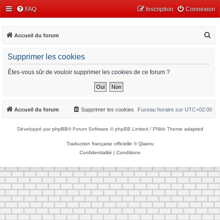
FAQ
Inscription
Connexion
R
Accueil du forum
e
Supprimer les cookies
c
h
Êtes-vous sûr de vouloir supprimer les cookies de ce forum ?
e
r
c
Accueil du forum
Supprimer les cookies
Fuseau horaire sur
UTC+02:00
h
Développé par
phpBB
® Forum Software © phpBB Limited / PNbb Theme
adapted
e
r
Traduction française officielle
©
Qiaeru
Confidentialité
|
Conditions