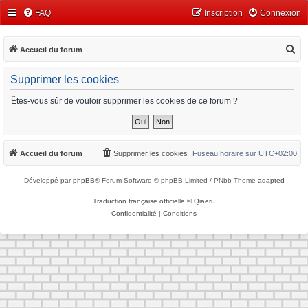
FAQ
Inscription
Connexion
R
Accueil du forum
e
Supprimer les cookies
c
h
Êtes-vous sûr de vouloir supprimer les cookies de ce forum ?
e
r
c
Accueil du forum
Supprimer les cookies
Fuseau horaire sur
UTC+02:00
h
Développé par
phpBB
® Forum Software © phpBB Limited / PNbb Theme
adapted
e
r
Traduction française officielle
©
Qiaeru
Confidentialité
|
Conditions