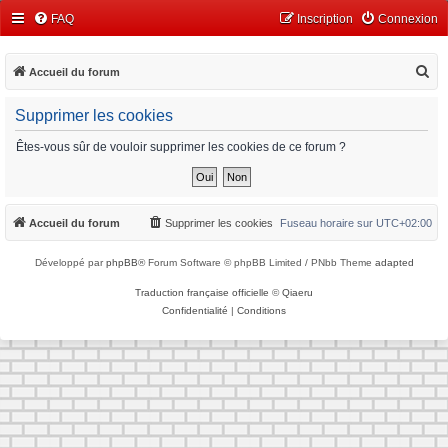
FAQ
Inscription
Connexion
R
Accueil du forum
e
Supprimer les cookies
c
h
Êtes-vous sûr de vouloir supprimer les cookies de ce forum ?
e
r
c
Accueil du forum
Supprimer les cookies
Fuseau horaire sur
UTC+02:00
h
Développé par
phpBB
® Forum Software © phpBB Limited / PNbb Theme
adapted
e
r
Traduction française officielle
©
Qiaeru
Confidentialité
|
Conditions