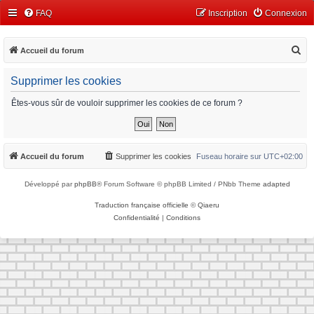
FAQ
Inscription
Connexion
R
Accueil du forum
e
Supprimer les cookies
c
h
Êtes-vous sûr de vouloir supprimer les cookies de ce forum ?
e
r
c
Accueil du forum
Supprimer les cookies
Fuseau horaire sur
UTC+02:00
h
Développé par
phpBB
® Forum Software © phpBB Limited / PNbb Theme
adapted
e
r
Traduction française officielle
©
Qiaeru
Confidentialité
|
Conditions