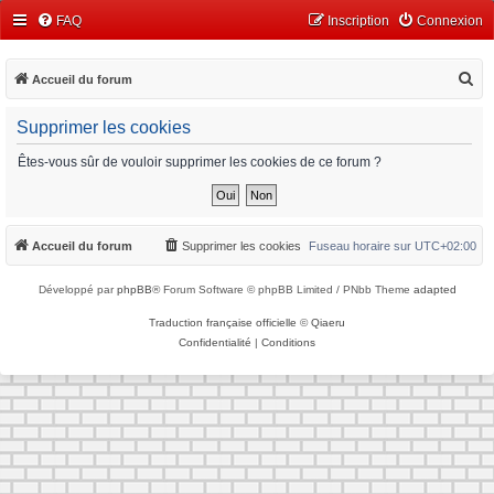
FAQ
Inscription
Connexion
R
Accueil du forum
e
Supprimer les cookies
c
h
Êtes-vous sûr de vouloir supprimer les cookies de ce forum ?
e
r
c
Accueil du forum
Supprimer les cookies
Fuseau horaire sur
UTC+02:00
h
Développé par
phpBB
® Forum Software © phpBB Limited / PNbb Theme
adapted
e
r
Traduction française officielle
©
Qiaeru
Confidentialité
|
Conditions