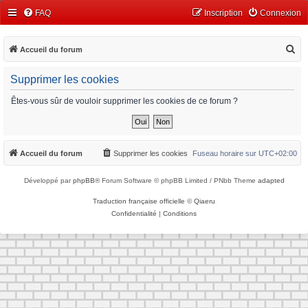
FAQ
Inscription
Connexion
R
Accueil du forum
e
Supprimer les cookies
c
h
Êtes-vous sûr de vouloir supprimer les cookies de ce forum ?
e
r
c
Accueil du forum
Supprimer les cookies
Fuseau horaire sur
UTC+02:00
h
Développé par
phpBB
® Forum Software © phpBB Limited / PNbb Theme
adapted
e
r
Traduction française officielle
©
Qiaeru
Confidentialité
|
Conditions