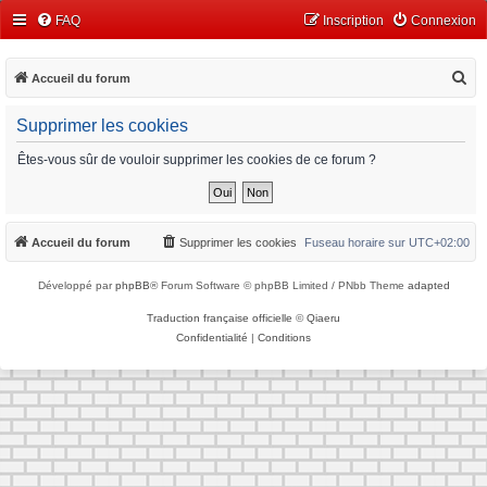
FAQ
Inscription
Connexion
R
Accueil du forum
e
Supprimer les cookies
c
h
Êtes-vous sûr de vouloir supprimer les cookies de ce forum ?
e
r
c
Accueil du forum
Supprimer les cookies
Fuseau horaire sur
UTC+02:00
h
Développé par
phpBB
® Forum Software © phpBB Limited / PNbb Theme
adapted
e
r
Traduction française officielle
©
Qiaeru
Confidentialité
|
Conditions