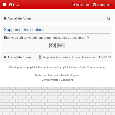
FAQ
Inscription
Connexion
R
Accueil du forum
e
Supprimer les cookies
c
h
Êtes-vous sûr de vouloir supprimer les cookies de ce forum ?
e
r
c
Accueil du forum
Supprimer les cookies
Fuseau horaire sur
UTC+02:00
h
Développé par
phpBB
® Forum Software © phpBB Limited / PNbb Theme
adapted
e
r
Traduction française officielle
©
Qiaeru
Confidentialité
|
Conditions