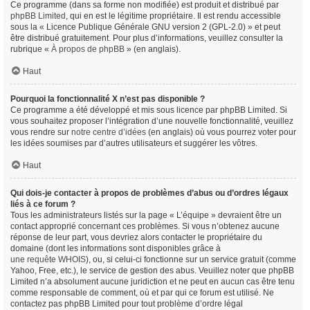
Ce programme (dans sa forme non modifiée) est produit et distribué par
phpBB Limited
, qui en est le légitime propriétaire. Il est rendu accessible
sous la « Licence Publique Générale GNU version 2 (GPL-2.0) » et peut
être distribué gratuitement. Pour plus d’informations, veuillez consulter la
rubrique «
À propos de phpBB
» (en anglais).
Haut
Pourquoi la fonctionnalité X n’est pas disponible ?
Ce programme a été développé et mis sous licence par phpBB Limited. Si
vous souhaitez proposer l’intégration d’une nouvelle fonctionnalité, veuillez
vous rendre sur
notre centre d’idées
(en anglais) où vous pourrez voter pour
les idées soumises par d’autres utilisateurs et suggérer les vôtres.
Haut
Qui dois-je contacter à propos de problèmes d’abus ou d’ordres légaux
liés à ce forum ?
Tous les administrateurs listés sur la page « L’équipe » devraient être un
contact approprié concernant ces problèmes. Si vous n’obtenez aucune
réponse de leur part, vous devriez alors contacter le propriétaire du
domaine (dont les informations sont disponibles grâce à
une requête WHOIS
), ou, si celui-ci fonctionne sur un service gratuit (comme
Yahoo, Free, etc.), le service de gestion des abus. Veuillez noter que phpBB
Limited n’a absolument aucune juridiction et ne peut en aucun cas être tenu
comme responsable de comment, où et par qui ce forum est utilisé. Ne
contactez pas phpBB Limited pour tout problème d’ordre légal