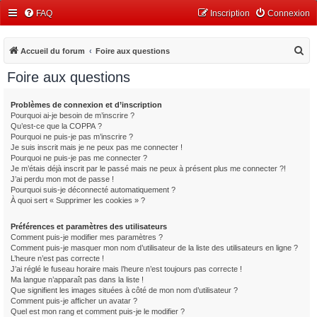
FAQ
Inscription
Connexion
R
Accueil du forum
Foire aux questions
e
Foire aux questions
c
h
Problèmes de connexion et d’inscription
Pourquoi ai-je besoin de m’inscrire ?
e
Qu’est-ce que la COPPA ?
r
Pourquoi ne puis-je pas m’inscrire ?
Je suis inscrit mais je ne peux pas me connecter !
c
Pourquoi ne puis-je pas me connecter ?
Je m’étais déjà inscrit par le passé mais ne peux à présent plus me connecter ?!
h
J’ai perdu mon mot de passe !
e
Pourquoi suis-je déconnecté automatiquement ?
À quoi sert « Supprimer les cookies » ?
r
Préférences et paramètres des utilisateurs
Comment puis-je modifier mes paramètres ?
Comment puis-je masquer mon nom d’utilisateur de la liste des utilisateurs en ligne ?
L’heure n’est pas correcte !
J’ai réglé le fuseau horaire mais l’heure n’est toujours pas correcte !
Ma langue n’apparaît pas dans la liste !
Que signifient les images situées à côté de mon nom d’utilisateur ?
Comment puis-je afficher un avatar ?
Quel est mon rang et comment puis-je le modifier ?