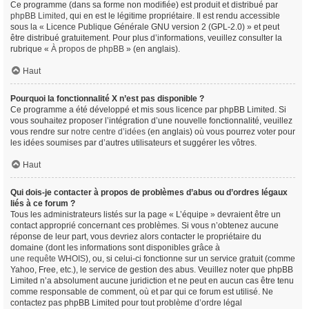
Ce programme (dans sa forme non modifiée) est produit et distribué par
phpBB Limited
, qui en est le légitime propriétaire. Il est rendu accessible
sous la « Licence Publique Générale GNU version 2 (GPL-2.0) » et peut
être distribué gratuitement. Pour plus d’informations, veuillez consulter la
rubrique «
À propos de phpBB
» (en anglais).
Haut
Pourquoi la fonctionnalité X n’est pas disponible ?
Ce programme a été développé et mis sous licence par phpBB Limited. Si
vous souhaitez proposer l’intégration d’une nouvelle fonctionnalité, veuillez
vous rendre sur
notre centre d’idées
(en anglais) où vous pourrez voter pour
les idées soumises par d’autres utilisateurs et suggérer les vôtres.
Haut
Qui dois-je contacter à propos de problèmes d’abus ou d’ordres légaux
liés à ce forum ?
Tous les administrateurs listés sur la page « L’équipe » devraient être un
contact approprié concernant ces problèmes. Si vous n’obtenez aucune
réponse de leur part, vous devriez alors contacter le propriétaire du
domaine (dont les informations sont disponibles grâce à
une requête WHOIS
), ou, si celui-ci fonctionne sur un service gratuit (comme
Yahoo, Free, etc.), le service de gestion des abus. Veuillez noter que phpBB
Limited n’a absolument aucune juridiction et ne peut en aucun cas être tenu
comme responsable de comment, où et par qui ce forum est utilisé. Ne
contactez pas phpBB Limited pour tout problème d’ordre légal