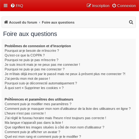
FAQ
Inscription
Connexion
R
Accueil du forum
Foire aux questions
e
Foire aux questions
c
h
Problèmes de connexion et d’inscription
Pourquoi ai-je besoin de m’inscrire ?
e
Qu’est-ce que la COPPA ?
r
Pourquoi ne puis-je pas m’inscrire ?
Je suis inscrit mais je ne peux pas me connecter !
c
Pourquoi ne puis-je pas me connecter ?
Je m’étais déjà inscrit par le passé mais ne peux à présent plus me connecter ?!
h
J’ai perdu mon mot de passe !
e
Pourquoi suis-je déconnecté automatiquement ?
À quoi sert « Supprimer les cookies » ?
r
Préférences et paramètres des utilisateurs
Comment puis-je modifier mes paramètres ?
Comment puis-je masquer mon nom d’utilisateur de la liste des utilisateurs en ligne ?
L’heure n’est pas correcte !
J’ai réglé le fuseau horaire mais l’heure n’est toujours pas correcte !
Ma langue n’apparaît pas dans la liste !
Que signifient les images situées à côté de mon nom d’utilisateur ?
Comment puis-je afficher un avatar ?
Quel est mon rang et comment puis-je le modifier ?