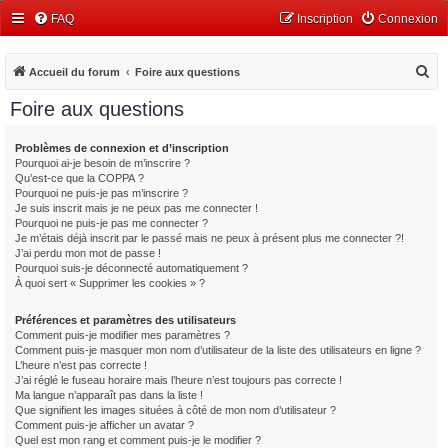
FAQ
Inscription
Connexion
R
Accueil du forum
Foire aux questions
e
Foire aux questions
c
h
Problèmes de connexion et d’inscription
Pourquoi ai-je besoin de m’inscrire ?
e
Qu’est-ce que la COPPA ?
r
Pourquoi ne puis-je pas m’inscrire ?
Je suis inscrit mais je ne peux pas me connecter !
c
Pourquoi ne puis-je pas me connecter ?
Je m’étais déjà inscrit par le passé mais ne peux à présent plus me connecter ?!
h
J’ai perdu mon mot de passe !
e
Pourquoi suis-je déconnecté automatiquement ?
À quoi sert « Supprimer les cookies » ?
r
Préférences et paramètres des utilisateurs
Comment puis-je modifier mes paramètres ?
Comment puis-je masquer mon nom d’utilisateur de la liste des utilisateurs en ligne ?
L’heure n’est pas correcte !
J’ai réglé le fuseau horaire mais l’heure n’est toujours pas correcte !
Ma langue n’apparaît pas dans la liste !
Que signifient les images situées à côté de mon nom d’utilisateur ?
Comment puis-je afficher un avatar ?
Quel est mon rang et comment puis-je le modifier ?