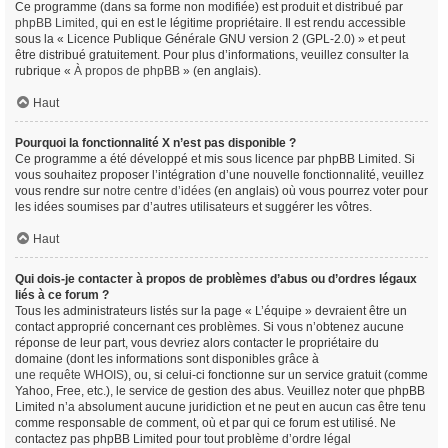
Ce programme (dans sa forme non modifiée) est produit et distribué par
phpBB Limited
, qui en est le légitime propriétaire. Il est rendu accessible
sous la « Licence Publique Générale GNU version 2 (GPL-2.0) » et peut
être distribué gratuitement. Pour plus d’informations, veuillez consulter la
rubrique «
À propos de phpBB
» (en anglais).
Haut
Pourquoi la fonctionnalité X n’est pas disponible ?
Ce programme a été développé et mis sous licence par phpBB Limited. Si
vous souhaitez proposer l’intégration d’une nouvelle fonctionnalité, veuillez
vous rendre sur
notre centre d’idées
(en anglais) où vous pourrez voter pour
les idées soumises par d’autres utilisateurs et suggérer les vôtres.
Haut
Qui dois-je contacter à propos de problèmes d’abus ou d’ordres légaux
liés à ce forum ?
Tous les administrateurs listés sur la page « L’équipe » devraient être un
contact approprié concernant ces problèmes. Si vous n’obtenez aucune
réponse de leur part, vous devriez alors contacter le propriétaire du
domaine (dont les informations sont disponibles grâce à
une requête WHOIS
), ou, si celui-ci fonctionne sur un service gratuit (comme
Yahoo, Free, etc.), le service de gestion des abus. Veuillez noter que phpBB
Limited n’a absolument aucune juridiction et ne peut en aucun cas être tenu
comme responsable de comment, où et par qui ce forum est utilisé. Ne
contactez pas phpBB Limited pour tout problème d’ordre légal