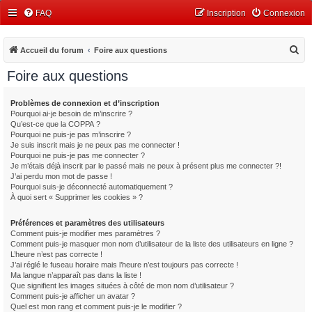
FAQ
Inscription
Connexion
R
Accueil du forum
Foire aux questions
e
Foire aux questions
c
h
Problèmes de connexion et d’inscription
Pourquoi ai-je besoin de m’inscrire ?
e
Qu’est-ce que la COPPA ?
r
Pourquoi ne puis-je pas m’inscrire ?
Je suis inscrit mais je ne peux pas me connecter !
c
Pourquoi ne puis-je pas me connecter ?
Je m’étais déjà inscrit par le passé mais ne peux à présent plus me connecter ?!
h
J’ai perdu mon mot de passe !
e
Pourquoi suis-je déconnecté automatiquement ?
À quoi sert « Supprimer les cookies » ?
r
Préférences et paramètres des utilisateurs
Comment puis-je modifier mes paramètres ?
Comment puis-je masquer mon nom d’utilisateur de la liste des utilisateurs en ligne ?
L’heure n’est pas correcte !
J’ai réglé le fuseau horaire mais l’heure n’est toujours pas correcte !
Ma langue n’apparaît pas dans la liste !
Que signifient les images situées à côté de mon nom d’utilisateur ?
Comment puis-je afficher un avatar ?
Quel est mon rang et comment puis-je le modifier ?