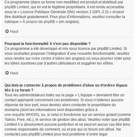
Ce programme (dans sa forme non modifiée) est produit et distribué par
phpBB Limited
, qui en est le légitime propriétaire. Il est rendu accessible
sous la « Licence Publique Générale GNU version 2 (GPL-2.0) » et peut
être distribué gratuitement. Pour plus d’informations, veuillez consulter la
rubrique «
À propos de phpBB
» (en anglais).
Haut
Pourquoi la fonctionnalité X n’est pas disponible ?
Ce programme a été développé et mis sous licence par phpBB Limited. Si
vous souhaitez proposer l’intégration d’une nouvelle fonctionnalité, veuillez
vous rendre sur
notre centre d’idées
(en anglais) où vous pourrez voter pour
les idées soumises par d’autres utilisateurs et suggérer les vôtres.
Haut
Qui dois-je contacter à propos de problèmes d’abus ou d’ordres légaux
liés à ce forum ?
Tous les administrateurs listés sur la page « L’équipe » devraient être un
contact approprié concernant ces problèmes. Si vous n’obtenez aucune
réponse de leur part, vous devriez alors contacter le propriétaire du
domaine (dont les informations sont disponibles grâce à
une requête WHOIS
), ou, si celui-ci fonctionne sur un service gratuit (comme
Yahoo, Free, etc.), le service de gestion des abus. Veuillez noter que phpBB
Limited n’a absolument aucune juridiction et ne peut en aucun cas être tenu
comme responsable de comment, où et par qui ce forum est utilisé. Ne
contactez pas phpBB Limited pour tout problème d’ordre légal