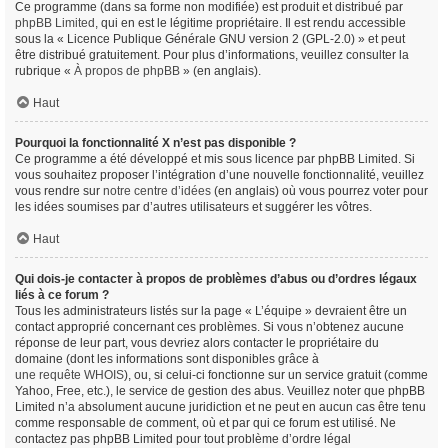
Ce programme (dans sa forme non modifiée) est produit et distribué par
phpBB Limited
, qui en est le légitime propriétaire. Il est rendu accessible
sous la « Licence Publique Générale GNU version 2 (GPL-2.0) » et peut
être distribué gratuitement. Pour plus d’informations, veuillez consulter la
rubrique «
À propos de phpBB
» (en anglais).
Haut
Pourquoi la fonctionnalité X n’est pas disponible ?
Ce programme a été développé et mis sous licence par phpBB Limited. Si
vous souhaitez proposer l’intégration d’une nouvelle fonctionnalité, veuillez
vous rendre sur
notre centre d’idées
(en anglais) où vous pourrez voter pour
les idées soumises par d’autres utilisateurs et suggérer les vôtres.
Haut
Qui dois-je contacter à propos de problèmes d’abus ou d’ordres légaux
liés à ce forum ?
Tous les administrateurs listés sur la page « L’équipe » devraient être un
contact approprié concernant ces problèmes. Si vous n’obtenez aucune
réponse de leur part, vous devriez alors contacter le propriétaire du
domaine (dont les informations sont disponibles grâce à
une requête WHOIS
), ou, si celui-ci fonctionne sur un service gratuit (comme
Yahoo, Free, etc.), le service de gestion des abus. Veuillez noter que phpBB
Limited n’a absolument aucune juridiction et ne peut en aucun cas être tenu
comme responsable de comment, où et par qui ce forum est utilisé. Ne
contactez pas phpBB Limited pour tout problème d’ordre légal