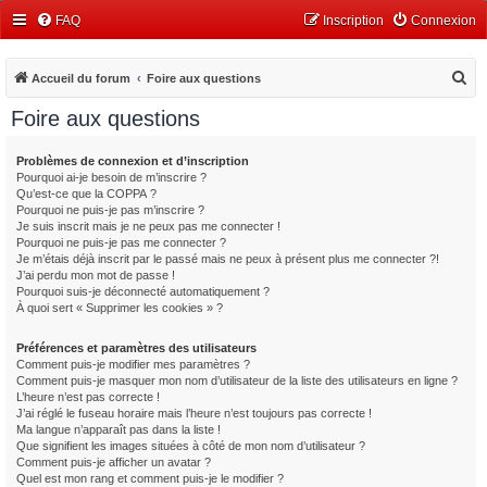
FAQ
Inscription
Connexion
R
Accueil du forum
Foire aux questions
e
Foire aux questions
c
h
Problèmes de connexion et d’inscription
Pourquoi ai-je besoin de m’inscrire ?
e
Qu’est-ce que la COPPA ?
r
Pourquoi ne puis-je pas m’inscrire ?
Je suis inscrit mais je ne peux pas me connecter !
c
Pourquoi ne puis-je pas me connecter ?
Je m’étais déjà inscrit par le passé mais ne peux à présent plus me connecter ?!
h
J’ai perdu mon mot de passe !
e
Pourquoi suis-je déconnecté automatiquement ?
À quoi sert « Supprimer les cookies » ?
r
Préférences et paramètres des utilisateurs
Comment puis-je modifier mes paramètres ?
Comment puis-je masquer mon nom d’utilisateur de la liste des utilisateurs en ligne ?
L’heure n’est pas correcte !
J’ai réglé le fuseau horaire mais l’heure n’est toujours pas correcte !
Ma langue n’apparaît pas dans la liste !
Que signifient les images situées à côté de mon nom d’utilisateur ?
Comment puis-je afficher un avatar ?
Quel est mon rang et comment puis-je le modifier ?