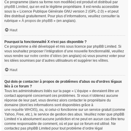
Ce programme (dans sa forme non modifiée) est produit et distribué par
phpBB Limited
, qui en est le légitime propriétaire. Il est rendu accessible
sous la « Licence Publique Générale GNU version 2 (GPL-2.0) » et peut
être distribué gratuitement. Pour plus d’informations, veuillez consulter la
rubrique «
À propos de phpBB
» (en anglais).
Haut
Pourquoi la fonctionnalité X n’est pas disponible ?
Ce programme a été développé et mis sous licence par phpBB Limited. Si
vous souhaitez proposer l’intégration d’une nouvelle fonctionnalité, veuillez
vous rendre sur
notre centre d’idées
(en anglais) où vous pourrez voter pour
les idées soumises par d’autres utilisateurs et suggérer les vôtres.
Haut
Qui dois-je contacter à propos de problèmes d’abus ou d’ordres légaux
liés à ce forum ?
Tous les administrateurs listés sur la page « L’équipe » devraient être un
contact approprié concernant ces problèmes. Si vous n’obtenez aucune
réponse de leur part, vous devriez alors contacter le propriétaire du
domaine (dont les informations sont disponibles grâce à
une requête WHOIS
), ou, si celui-ci fonctionne sur un service gratuit (comme
Yahoo, Free, etc.), le service de gestion des abus. Veuillez noter que phpBB
Limited n’a absolument aucune juridiction et ne peut en aucun cas être tenu
comme responsable de comment, où et par qui ce forum est utilisé. Ne
contactez pas phpBB Limited pour tout problème d’ordre légal