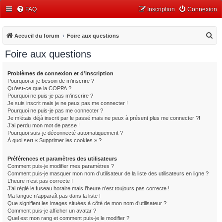
FAQ
Inscription
Connexion
R
Accueil du forum
Foire aux questions
e
Foire aux questions
c
h
Problèmes de connexion et d’inscription
Pourquoi ai-je besoin de m’inscrire ?
e
Qu’est-ce que la COPPA ?
r
Pourquoi ne puis-je pas m’inscrire ?
Je suis inscrit mais je ne peux pas me connecter !
c
Pourquoi ne puis-je pas me connecter ?
Je m’étais déjà inscrit par le passé mais ne peux à présent plus me connecter ?!
h
J’ai perdu mon mot de passe !
e
Pourquoi suis-je déconnecté automatiquement ?
À quoi sert « Supprimer les cookies » ?
r
Préférences et paramètres des utilisateurs
Comment puis-je modifier mes paramètres ?
Comment puis-je masquer mon nom d’utilisateur de la liste des utilisateurs en ligne ?
L’heure n’est pas correcte !
J’ai réglé le fuseau horaire mais l’heure n’est toujours pas correcte !
Ma langue n’apparaît pas dans la liste !
Que signifient les images situées à côté de mon nom d’utilisateur ?
Comment puis-je afficher un avatar ?
Quel est mon rang et comment puis-je le modifier ?