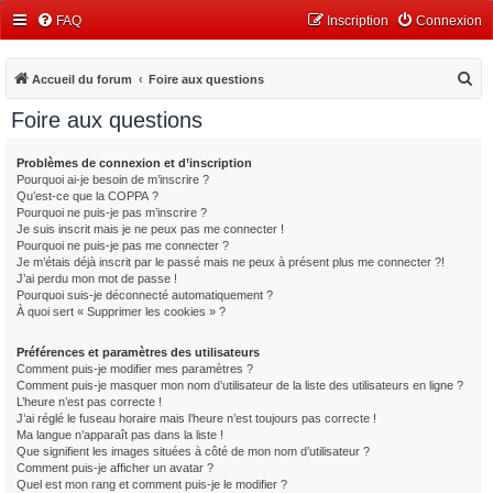
FAQ
Inscription
Connexion
R
Accueil du forum
Foire aux questions
e
Foire aux questions
c
h
Problèmes de connexion et d’inscription
Pourquoi ai-je besoin de m’inscrire ?
e
Qu’est-ce que la COPPA ?
r
Pourquoi ne puis-je pas m’inscrire ?
Je suis inscrit mais je ne peux pas me connecter !
c
Pourquoi ne puis-je pas me connecter ?
Je m’étais déjà inscrit par le passé mais ne peux à présent plus me connecter ?!
h
J’ai perdu mon mot de passe !
e
Pourquoi suis-je déconnecté automatiquement ?
À quoi sert « Supprimer les cookies » ?
r
Préférences et paramètres des utilisateurs
Comment puis-je modifier mes paramètres ?
Comment puis-je masquer mon nom d’utilisateur de la liste des utilisateurs en ligne ?
L’heure n’est pas correcte !
J’ai réglé le fuseau horaire mais l’heure n’est toujours pas correcte !
Ma langue n’apparaît pas dans la liste !
Que signifient les images situées à côté de mon nom d’utilisateur ?
Comment puis-je afficher un avatar ?
Quel est mon rang et comment puis-je le modifier ?