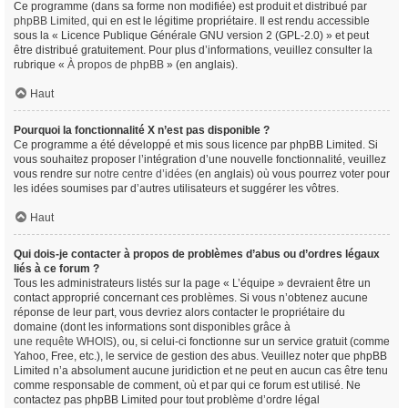
Ce programme (dans sa forme non modifiée) est produit et distribué par
phpBB Limited
, qui en est le légitime propriétaire. Il est rendu accessible
sous la « Licence Publique Générale GNU version 2 (GPL-2.0) » et peut
être distribué gratuitement. Pour plus d’informations, veuillez consulter la
rubrique «
À propos de phpBB
» (en anglais).
Haut
Pourquoi la fonctionnalité X n’est pas disponible ?
Ce programme a été développé et mis sous licence par phpBB Limited. Si
vous souhaitez proposer l’intégration d’une nouvelle fonctionnalité, veuillez
vous rendre sur
notre centre d’idées
(en anglais) où vous pourrez voter pour
les idées soumises par d’autres utilisateurs et suggérer les vôtres.
Haut
Qui dois-je contacter à propos de problèmes d’abus ou d’ordres légaux
liés à ce forum ?
Tous les administrateurs listés sur la page « L’équipe » devraient être un
contact approprié concernant ces problèmes. Si vous n’obtenez aucune
réponse de leur part, vous devriez alors contacter le propriétaire du
domaine (dont les informations sont disponibles grâce à
une requête WHOIS
), ou, si celui-ci fonctionne sur un service gratuit (comme
Yahoo, Free, etc.), le service de gestion des abus. Veuillez noter que phpBB
Limited n’a absolument aucune juridiction et ne peut en aucun cas être tenu
comme responsable de comment, où et par qui ce forum est utilisé. Ne
contactez pas phpBB Limited pour tout problème d’ordre légal