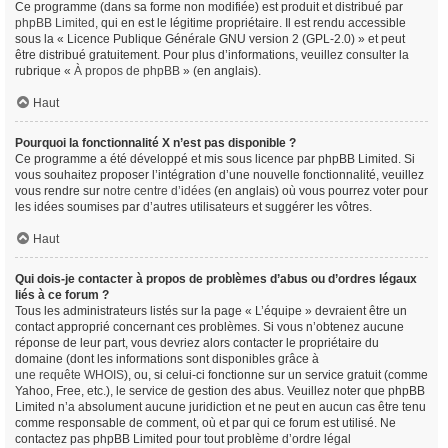
Ce programme (dans sa forme non modifiée) est produit et distribué par
phpBB Limited
, qui en est le légitime propriétaire. Il est rendu accessible
sous la « Licence Publique Générale GNU version 2 (GPL-2.0) » et peut
être distribué gratuitement. Pour plus d’informations, veuillez consulter la
rubrique «
À propos de phpBB
» (en anglais).
Haut
Pourquoi la fonctionnalité X n’est pas disponible ?
Ce programme a été développé et mis sous licence par phpBB Limited. Si
vous souhaitez proposer l’intégration d’une nouvelle fonctionnalité, veuillez
vous rendre sur
notre centre d’idées
(en anglais) où vous pourrez voter pour
les idées soumises par d’autres utilisateurs et suggérer les vôtres.
Haut
Qui dois-je contacter à propos de problèmes d’abus ou d’ordres légaux
liés à ce forum ?
Tous les administrateurs listés sur la page « L’équipe » devraient être un
contact approprié concernant ces problèmes. Si vous n’obtenez aucune
réponse de leur part, vous devriez alors contacter le propriétaire du
domaine (dont les informations sont disponibles grâce à
une requête WHOIS
), ou, si celui-ci fonctionne sur un service gratuit (comme
Yahoo, Free, etc.), le service de gestion des abus. Veuillez noter que phpBB
Limited n’a absolument aucune juridiction et ne peut en aucun cas être tenu
comme responsable de comment, où et par qui ce forum est utilisé. Ne
contactez pas phpBB Limited pour tout problème d’ordre légal