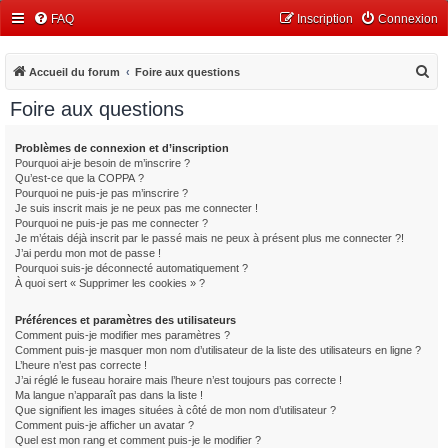
FAQ
Inscription
Connexion
R
Accueil du forum
Foire aux questions
e
Foire aux questions
c
h
Problèmes de connexion et d’inscription
Pourquoi ai-je besoin de m’inscrire ?
e
Qu’est-ce que la COPPA ?
r
Pourquoi ne puis-je pas m’inscrire ?
Je suis inscrit mais je ne peux pas me connecter !
c
Pourquoi ne puis-je pas me connecter ?
Je m’étais déjà inscrit par le passé mais ne peux à présent plus me connecter ?!
h
J’ai perdu mon mot de passe !
e
Pourquoi suis-je déconnecté automatiquement ?
À quoi sert « Supprimer les cookies » ?
r
Préférences et paramètres des utilisateurs
Comment puis-je modifier mes paramètres ?
Comment puis-je masquer mon nom d’utilisateur de la liste des utilisateurs en ligne ?
L’heure n’est pas correcte !
J’ai réglé le fuseau horaire mais l’heure n’est toujours pas correcte !
Ma langue n’apparaît pas dans la liste !
Que signifient les images situées à côté de mon nom d’utilisateur ?
Comment puis-je afficher un avatar ?
Quel est mon rang et comment puis-je le modifier ?