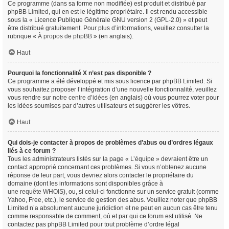
Ce programme (dans sa forme non modifiée) est produit et distribué par
phpBB Limited
, qui en est le légitime propriétaire. Il est rendu accessible
sous la « Licence Publique Générale GNU version 2 (GPL-2.0) » et peut
être distribué gratuitement. Pour plus d’informations, veuillez consulter la
rubrique «
À propos de phpBB
» (en anglais).
Haut
Pourquoi la fonctionnalité X n’est pas disponible ?
Ce programme a été développé et mis sous licence par phpBB Limited. Si
vous souhaitez proposer l’intégration d’une nouvelle fonctionnalité, veuillez
vous rendre sur
notre centre d’idées
(en anglais) où vous pourrez voter pour
les idées soumises par d’autres utilisateurs et suggérer les vôtres.
Haut
Qui dois-je contacter à propos de problèmes d’abus ou d’ordres légaux
liés à ce forum ?
Tous les administrateurs listés sur la page « L’équipe » devraient être un
contact approprié concernant ces problèmes. Si vous n’obtenez aucune
réponse de leur part, vous devriez alors contacter le propriétaire du
domaine (dont les informations sont disponibles grâce à
une requête WHOIS
), ou, si celui-ci fonctionne sur un service gratuit (comme
Yahoo, Free, etc.), le service de gestion des abus. Veuillez noter que phpBB
Limited n’a absolument aucune juridiction et ne peut en aucun cas être tenu
comme responsable de comment, où et par qui ce forum est utilisé. Ne
contactez pas phpBB Limited pour tout problème d’ordre légal