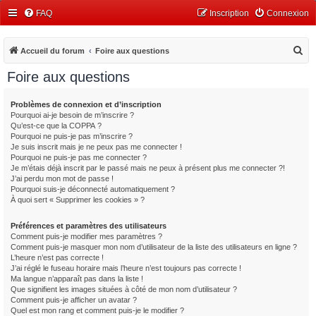
FAQ
Inscription
Connexion
R
Accueil du forum
Foire aux questions
e
Foire aux questions
c
h
Problèmes de connexion et d’inscription
Pourquoi ai-je besoin de m’inscrire ?
e
Qu’est-ce que la COPPA ?
r
Pourquoi ne puis-je pas m’inscrire ?
Je suis inscrit mais je ne peux pas me connecter !
c
Pourquoi ne puis-je pas me connecter ?
Je m’étais déjà inscrit par le passé mais ne peux à présent plus me connecter ?!
h
J’ai perdu mon mot de passe !
e
Pourquoi suis-je déconnecté automatiquement ?
À quoi sert « Supprimer les cookies » ?
r
Préférences et paramètres des utilisateurs
Comment puis-je modifier mes paramètres ?
Comment puis-je masquer mon nom d’utilisateur de la liste des utilisateurs en ligne ?
L’heure n’est pas correcte !
J’ai réglé le fuseau horaire mais l’heure n’est toujours pas correcte !
Ma langue n’apparaît pas dans la liste !
Que signifient les images situées à côté de mon nom d’utilisateur ?
Comment puis-je afficher un avatar ?
Quel est mon rang et comment puis-je le modifier ?