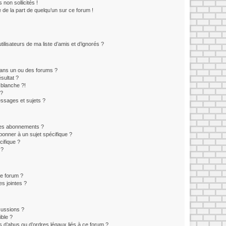
non sollicités !
e de la part de quelqu’un sur ce forum !
lisateurs de ma liste d’amis et d’ignorés ?
ans un ou des forums ?
sultat ?
blanche ?!
 ?
ssages et sujets ?
t les abonnements ?
onner à un sujet spécifique ?
ifique ?
 ?
ce forum ?
s jointes ?
cussions ?
ible ?
 d’abus ou d’ordres légaux liés à ce forum ?