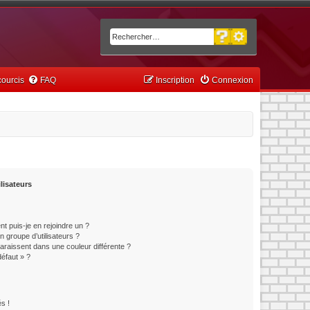
Recherche avancée
Rechercher
ourcis
FAQ
Inscription
Connexion
lisateurs
t puis-je en rejoindre un ?
 groupe d’utilisateurs ?
paraissent dans une couleur différente ?
défaut » ?
s !