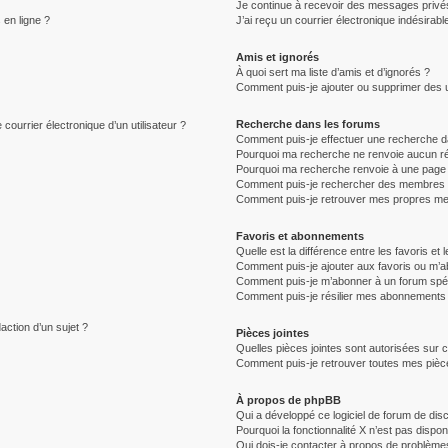
Je continue à recevoir des messages privés 
 en ligne ?
J’ai reçu un courrier électronique indésirabl
Amis et ignorés
À quoi sert ma liste d’amis et d’ignorés ?
Comment puis-je ajouter ou supprimer des uti
Recherche dans les forums
courrier électronique d’un utilisateur ?
Comment puis-je effectuer une recherche d
Pourquoi ma recherche ne renvoie aucun ré
Pourquoi ma recherche renvoie à une page 
Comment puis-je rechercher des membres
Comment puis-je retrouver mes propres me
Favoris et abonnements
Quelle est la différence entre les favoris e
Comment puis-je ajouter aux favoris ou m’ab
Comment puis-je m’abonner à un forum spéc
Comment puis-je résilier mes abonnements
action d’un sujet ?
Pièces jointes
Quelles pièces jointes sont autorisées sur 
Comment puis-je retrouver toutes mes pièce
À propos de phpBB
Qui a développé ce logiciel de forum de dis
Pourquoi la fonctionnalité X n’est pas dispon
Qui dois-je contacter à propos de problèmes