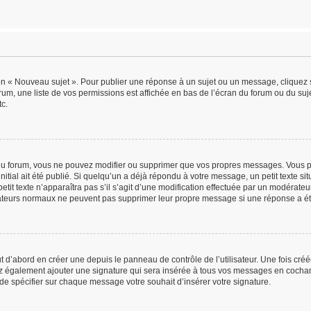
on « Nouveau sujet ». Pour publier une réponse à un sujet ou un message, cliquez 
rum, une liste de vos permissions est affichée en bas de l’écran du forum ou du s
tc.
u forum, vous ne pouvez modifier ou supprimer que vos propres messages. Vous p
itial ait été publié. Si quelqu’un a déjà répondu à votre message, un petit texte 
petit texte n’apparaîtra pas s’il s’agit d’une modification effectuée par un modérate
lisateurs normaux ne peuvent pas supprimer leur propre message si une réponse a ét
d’abord en créer une depuis le panneau de contrôle de l’utilisateur. Une fois créé
ez également ajouter une signature qui sera insérée à tous vos messages en cochant
e de spécifier sur chaque message votre souhait d’insérer votre signature.