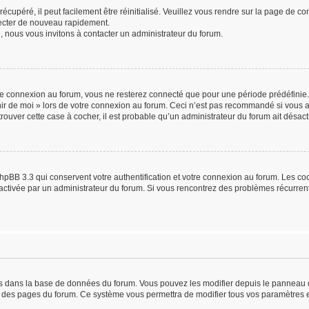
cupéré, il peut facilement être réinitialisé. Veuillez vous rendre sur la page de c
necter de nouveau rapidement.
, nous vous invitons à contacter un administrateur du forum.
e connexion au forum, vous ne resterez connecté que pour une période prédéfinie. 
enir de moi » lors de votre connexion au forum. Ceci n’est pas recommandé si vou
 trouver cette case à cocher, il est probable qu’un administrateur du forum ait désacti
hpBB 3.3 qui conservent votre authentification et votre connexion au forum. Les c
 été activée par un administrateur du forum. Si vous rencontrez des problèmes récur
kés dans la base de données du forum. Vous pouvez les modifier depuis le panneau de 
ut des pages du forum. Ce système vous permettra de modifier tous vos paramètres e