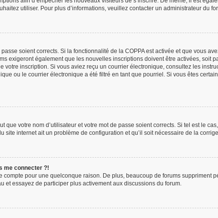
scriptions afin d’empêcher les nouveaux visiteurs de s’inscrire. De même, il est éga
ouhaitez utiliser. Pour plus d’informations, veuillez contacter un administrateur du fo
e passe soient corrects. Si la fonctionnalité de la COPPA est activée et que vous av
ums exigeront également que les nouvelles inscriptions doivent être activées, soit 
 de votre inscription. Si vous aviez reçu un courrier électronique, consultez les inst
e ou le courrier électronique a été filtré en tant que pourriel. Si vous êtes certa
t que votre nom d’utilisateur et votre mot de passe soient corrects. Si tel est le ca
u site internet ait un problème de configuration et qu’il soit nécessaire de la corrige
us me connecter ?!
re compte pour une quelconque raison. De plus, beaucoup de forums suppriment périod
eau et essayez de participer plus activement aux discussions du forum.