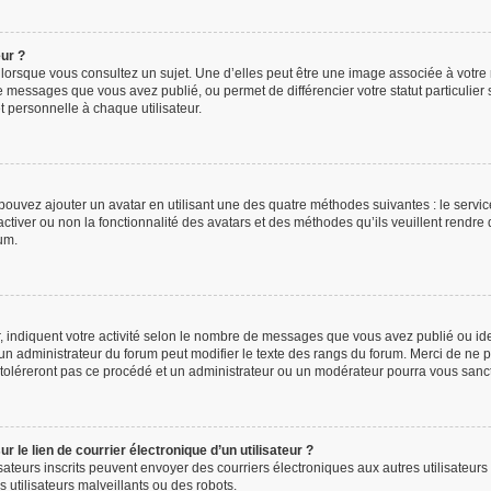
eur ?
 lorsque vous consultez un sujet. Une d’elles peut être une image associée à votre
e messages que vous avez publié, ou permet de différencier votre statut particulier
 personnelle à chaque utilisateur.
 pouvez ajouter un avatar en utilisant une des quatre méthodes suivantes : le service
ctiver ou non la fonctionnalité des avatars et des méthodes qu’ils veuillent rendre d
um.
, indiquent votre activité selon le nombre de messages que vous avez publié ou iden
l un administrateur du forum peut modifier le texte des rangs du forum. Merci de n
 toléreront pas ce procédé et un administrateur ou un modérateur pourra vous san
 le lien de courrier électronique d’un utilisateur ?
tilisateurs inscrits peuvent envoyer des courriers électroniques aux autres utilisat
 utilisateurs malveillants ou des robots.