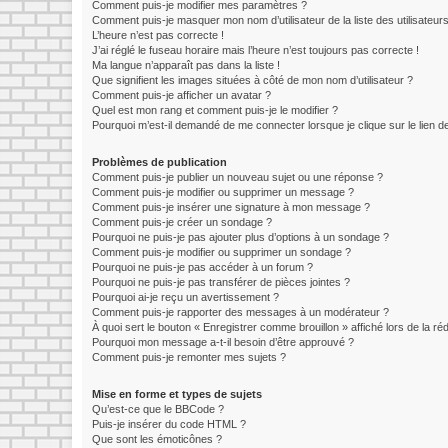
Comment puis-je modifier mes paramètres ?
Comment puis-je masquer mon nom d’utilisateur de la liste des utilisateurs
L’heure n’est pas correcte !
J’ai réglé le fuseau horaire mais l’heure n’est toujours pas correcte !
Ma langue n’apparaît pas dans la liste !
Que signifient les images situées à côté de mon nom d’utilisateur ?
Comment puis-je afficher un avatar ?
Quel est mon rang et comment puis-je le modifier ?
Pourquoi m’est-il demandé de me connecter lorsque je clique sur le lien de 
Problèmes de publication
Comment puis-je publier un nouveau sujet ou une réponse ?
Comment puis-je modifier ou supprimer un message ?
Comment puis-je insérer une signature à mon message ?
Comment puis-je créer un sondage ?
Pourquoi ne puis-je pas ajouter plus d’options à un sondage ?
Comment puis-je modifier ou supprimer un sondage ?
Pourquoi ne puis-je pas accéder à un forum ?
Pourquoi ne puis-je pas transférer de pièces jointes ?
Pourquoi ai-je reçu un avertissement ?
Comment puis-je rapporter des messages à un modérateur ?
À quoi sert le bouton « Enregistrer comme brouillon » affiché lors de la réd
Pourquoi mon message a-t-il besoin d’être approuvé ?
Comment puis-je remonter mes sujets ?
Mise en forme et types de sujets
Qu’est-ce que le BBCode ?
Puis-je insérer du code HTML ?
Que sont les émoticônes ?