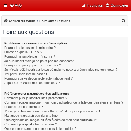
FAQ
Inscription
Connexion
R
Accueil du forum
Foire aux questions
e
Foire aux questions
c
h
Problèmes de connexion et d’inscription
Pourquoi ai-je besoin de m’inscrire ?
e
Qu’est-ce que la COPPA ?
r
Pourquoi ne puis-je pas m’inscrire ?
Je suis inscrit mais je ne peux pas me connecter !
c
Pourquoi ne puis-je pas me connecter ?
Je m’étais déjà inscrit par le passé mais ne peux à présent plus me connecter ?!
h
J’ai perdu mon mot de passe !
e
Pourquoi suis-je déconnecté automatiquement ?
À quoi sert « Supprimer les cookies » ?
r
Préférences et paramètres des utilisateurs
Comment puis-je modifier mes paramètres ?
Comment puis-je masquer mon nom d’utilisateur de la liste des utilisateurs en ligne ?
L’heure n’est pas correcte !
J’ai réglé le fuseau horaire mais l’heure n’est toujours pas correcte !
Ma langue n’apparaît pas dans la liste !
Que signifient les images situées à côté de mon nom d’utilisateur ?
Comment puis-je afficher un avatar ?
Quel est mon rang et comment puis-je le modifier ?