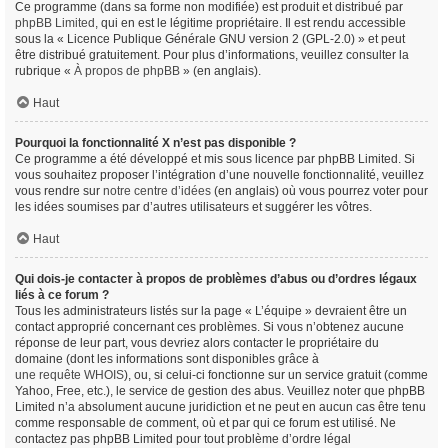
Ce programme (dans sa forme non modifiée) est produit et distribué par
phpBB Limited
, qui en est le légitime propriétaire. Il est rendu accessible
sous la « Licence Publique Générale GNU version 2 (GPL-2.0) » et peut
être distribué gratuitement. Pour plus d’informations, veuillez consulter la
rubrique «
À propos de phpBB
» (en anglais).
Haut
Pourquoi la fonctionnalité X n’est pas disponible ?
Ce programme a été développé et mis sous licence par phpBB Limited. Si
vous souhaitez proposer l’intégration d’une nouvelle fonctionnalité, veuillez
vous rendre sur
notre centre d’idées
(en anglais) où vous pourrez voter pour
les idées soumises par d’autres utilisateurs et suggérer les vôtres.
Haut
Qui dois-je contacter à propos de problèmes d’abus ou d’ordres légaux
liés à ce forum ?
Tous les administrateurs listés sur la page « L’équipe » devraient être un
contact approprié concernant ces problèmes. Si vous n’obtenez aucune
réponse de leur part, vous devriez alors contacter le propriétaire du
domaine (dont les informations sont disponibles grâce à
une requête WHOIS
), ou, si celui-ci fonctionne sur un service gratuit (comme
Yahoo, Free, etc.), le service de gestion des abus. Veuillez noter que phpBB
Limited n’a absolument aucune juridiction et ne peut en aucun cas être tenu
comme responsable de comment, où et par qui ce forum est utilisé. Ne
contactez pas phpBB Limited pour tout problème d’ordre légal