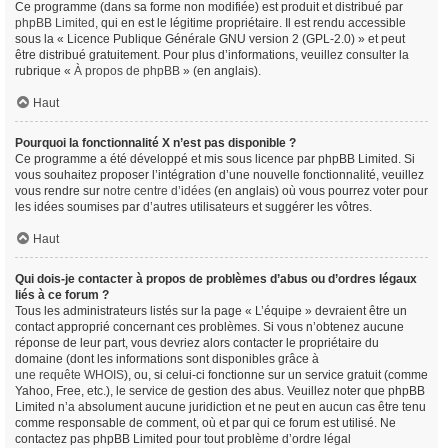
Ce programme (dans sa forme non modifiée) est produit et distribué par
phpBB Limited
, qui en est le légitime propriétaire. Il est rendu accessible
sous la « Licence Publique Générale GNU version 2 (GPL-2.0) » et peut
être distribué gratuitement. Pour plus d’informations, veuillez consulter la
rubrique «
À propos de phpBB
» (en anglais).
Haut
Pourquoi la fonctionnalité X n’est pas disponible ?
Ce programme a été développé et mis sous licence par phpBB Limited. Si
vous souhaitez proposer l’intégration d’une nouvelle fonctionnalité, veuillez
vous rendre sur
notre centre d’idées
(en anglais) où vous pourrez voter pour
les idées soumises par d’autres utilisateurs et suggérer les vôtres.
Haut
Qui dois-je contacter à propos de problèmes d’abus ou d’ordres légaux
liés à ce forum ?
Tous les administrateurs listés sur la page « L’équipe » devraient être un
contact approprié concernant ces problèmes. Si vous n’obtenez aucune
réponse de leur part, vous devriez alors contacter le propriétaire du
domaine (dont les informations sont disponibles grâce à
une requête WHOIS
), ou, si celui-ci fonctionne sur un service gratuit (comme
Yahoo, Free, etc.), le service de gestion des abus. Veuillez noter que phpBB
Limited n’a absolument aucune juridiction et ne peut en aucun cas être tenu
comme responsable de comment, où et par qui ce forum est utilisé. Ne
contactez pas phpBB Limited pour tout problème d’ordre légal