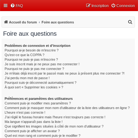
FAQ
Inscription
Connexion
R
Accueil du forum
Foire aux questions
e
Foire aux questions
c
h
Problèmes de connexion et d’inscription
Pourquoi ai-je besoin de m’inscrire ?
e
Qu’est-ce que la COPPA ?
r
Pourquoi ne puis-je pas m’inscrire ?
Je suis inscrit mais je ne peux pas me connecter !
c
Pourquoi ne puis-je pas me connecter ?
Je m’étais déjà inscrit par le passé mais ne peux à présent plus me connecter ?!
h
J’ai perdu mon mot de passe !
e
Pourquoi suis-je déconnecté automatiquement ?
À quoi sert « Supprimer les cookies » ?
r
Préférences et paramètres des utilisateurs
Comment puis-je modifier mes paramètres ?
Comment puis-je masquer mon nom d’utilisateur de la liste des utilisateurs en ligne ?
L’heure n’est pas correcte !
J’ai réglé le fuseau horaire mais l’heure n’est toujours pas correcte !
Ma langue n’apparaît pas dans la liste !
Que signifient les images situées à côté de mon nom d’utilisateur ?
Comment puis-je afficher un avatar ?
Quel est mon rang et comment puis-je le modifier ?