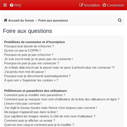
FAQ
Inscription
Connexion
R
Accueil du forum
Foire aux questions
e
Foire aux questions
c
h
Problèmes de connexion et d’inscription
Pourquoi ai-je besoin de m’inscrire ?
e
Qu’est-ce que la COPPA ?
r
Pourquoi ne puis-je pas m’inscrire ?
Je suis inscrit mais je ne peux pas me connecter !
c
Pourquoi ne puis-je pas me connecter ?
Je m’étais déjà inscrit par le passé mais ne peux à présent plus me connecter ?!
h
J’ai perdu mon mot de passe !
e
Pourquoi suis-je déconnecté automatiquement ?
À quoi sert « Supprimer les cookies » ?
r
Préférences et paramètres des utilisateurs
Comment puis-je modifier mes paramètres ?
Comment puis-je masquer mon nom d’utilisateur de la liste des utilisateurs en ligne ?
L’heure n’est pas correcte !
J’ai réglé le fuseau horaire mais l’heure n’est toujours pas correcte !
Ma langue n’apparaît pas dans la liste !
Que signifient les images situées à côté de mon nom d’utilisateur ?
Comment puis-je afficher un avatar ?
Quel est mon rang et comment puis-je le modifier ?