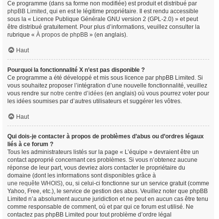
Ce programme (dans sa forme non modifiée) est produit et distribué par
phpBB Limited
, qui en est le légitime propriétaire. Il est rendu accessible
sous la « Licence Publique Générale GNU version 2 (GPL-2.0) » et peut
être distribué gratuitement. Pour plus d’informations, veuillez consulter la
rubrique «
À propos de phpBB
» (en anglais).
Haut
Pourquoi la fonctionnalité X n’est pas disponible ?
Ce programme a été développé et mis sous licence par phpBB Limited. Si
vous souhaitez proposer l’intégration d’une nouvelle fonctionnalité, veuillez
vous rendre sur
notre centre d’idées
(en anglais) où vous pourrez voter pour
les idées soumises par d’autres utilisateurs et suggérer les vôtres.
Haut
Qui dois-je contacter à propos de problèmes d’abus ou d’ordres légaux
liés à ce forum ?
Tous les administrateurs listés sur la page « L’équipe » devraient être un
contact approprié concernant ces problèmes. Si vous n’obtenez aucune
réponse de leur part, vous devriez alors contacter le propriétaire du
domaine (dont les informations sont disponibles grâce à
une requête WHOIS
), ou, si celui-ci fonctionne sur un service gratuit (comme
Yahoo, Free, etc.), le service de gestion des abus. Veuillez noter que phpBB
Limited n’a absolument aucune juridiction et ne peut en aucun cas être tenu
comme responsable de comment, où et par qui ce forum est utilisé. Ne
contactez pas phpBB Limited pour tout problème d’ordre légal