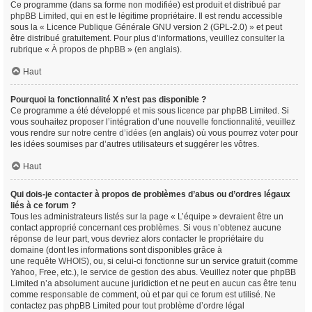
Ce programme (dans sa forme non modifiée) est produit et distribué par
phpBB Limited
, qui en est le légitime propriétaire. Il est rendu accessible
sous la « Licence Publique Générale GNU version 2 (GPL-2.0) » et peut
être distribué gratuitement. Pour plus d’informations, veuillez consulter la
rubrique «
À propos de phpBB
» (en anglais).
Haut
Pourquoi la fonctionnalité X n’est pas disponible ?
Ce programme a été développé et mis sous licence par phpBB Limited. Si
vous souhaitez proposer l’intégration d’une nouvelle fonctionnalité, veuillez
vous rendre sur
notre centre d’idées
(en anglais) où vous pourrez voter pour
les idées soumises par d’autres utilisateurs et suggérer les vôtres.
Haut
Qui dois-je contacter à propos de problèmes d’abus ou d’ordres légaux
liés à ce forum ?
Tous les administrateurs listés sur la page « L’équipe » devraient être un
contact approprié concernant ces problèmes. Si vous n’obtenez aucune
réponse de leur part, vous devriez alors contacter le propriétaire du
domaine (dont les informations sont disponibles grâce à
une requête WHOIS
), ou, si celui-ci fonctionne sur un service gratuit (comme
Yahoo, Free, etc.), le service de gestion des abus. Veuillez noter que phpBB
Limited n’a absolument aucune juridiction et ne peut en aucun cas être tenu
comme responsable de comment, où et par qui ce forum est utilisé. Ne
contactez pas phpBB Limited pour tout problème d’ordre légal