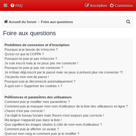
FAQ
Inscription
Connexion
R
Accueil du forum
Foire aux questions
e
Foire aux questions
c
h
Problèmes de connexion et d’inscription
Pourquoi ai-je besoin de m’inscrire ?
e
Qu’est-ce que la COPPA ?
r
Pourquoi ne puis-je pas m’inscrire ?
Je suis inscrit mais je ne peux pas me connecter !
c
Pourquoi ne puis-je pas me connecter ?
Je m’étais déjà inscrit par le passé mais ne peux à présent plus me connecter ?!
h
J’ai perdu mon mot de passe !
e
Pourquoi suis-je déconnecté automatiquement ?
À quoi sert « Supprimer les cookies » ?
r
Préférences et paramètres des utilisateurs
Comment puis-je modifier mes paramètres ?
Comment puis-je masquer mon nom d’utilisateur de la liste des utilisateurs en ligne ?
L’heure n’est pas correcte !
J’ai réglé le fuseau horaire mais l’heure n’est toujours pas correcte !
Ma langue n’apparaît pas dans la liste !
Que signifient les images situées à côté de mon nom d’utilisateur ?
Comment puis-je afficher un avatar ?
Quel est mon rang et comment puis-je le modifier ?