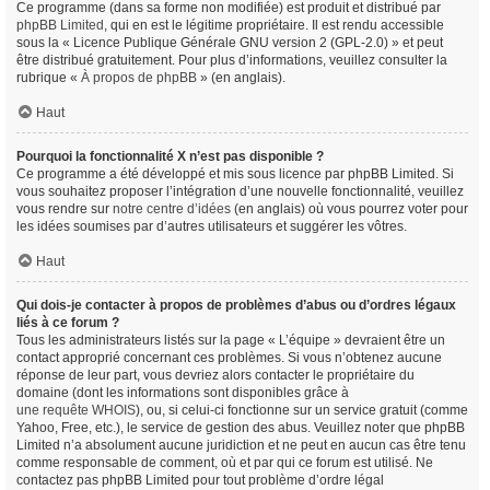
Ce programme (dans sa forme non modifiée) est produit et distribué par
phpBB Limited
, qui en est le légitime propriétaire. Il est rendu accessible
sous la « Licence Publique Générale GNU version 2 (GPL-2.0) » et peut
être distribué gratuitement. Pour plus d’informations, veuillez consulter la
rubrique «
À propos de phpBB
» (en anglais).
Haut
Pourquoi la fonctionnalité X n’est pas disponible ?
Ce programme a été développé et mis sous licence par phpBB Limited. Si
vous souhaitez proposer l’intégration d’une nouvelle fonctionnalité, veuillez
vous rendre sur
notre centre d’idées
(en anglais) où vous pourrez voter pour
les idées soumises par d’autres utilisateurs et suggérer les vôtres.
Haut
Qui dois-je contacter à propos de problèmes d’abus ou d’ordres légaux
liés à ce forum ?
Tous les administrateurs listés sur la page « L’équipe » devraient être un
contact approprié concernant ces problèmes. Si vous n’obtenez aucune
réponse de leur part, vous devriez alors contacter le propriétaire du
domaine (dont les informations sont disponibles grâce à
une requête WHOIS
), ou, si celui-ci fonctionne sur un service gratuit (comme
Yahoo, Free, etc.), le service de gestion des abus. Veuillez noter que phpBB
Limited n’a absolument aucune juridiction et ne peut en aucun cas être tenu
comme responsable de comment, où et par qui ce forum est utilisé. Ne
contactez pas phpBB Limited pour tout problème d’ordre légal