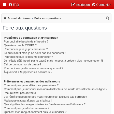
FAQ
Inscription
Connexion
R
Accueil du forum
Foire aux questions
e
Foire aux questions
c
h
Problèmes de connexion et d’inscription
Pourquoi ai-je besoin de m’inscrire ?
e
Qu’est-ce que la COPPA ?
r
Pourquoi ne puis-je pas m’inscrire ?
Je suis inscrit mais je ne peux pas me connecter !
c
Pourquoi ne puis-je pas me connecter ?
Je m’étais déjà inscrit par le passé mais ne peux à présent plus me connecter ?!
h
J’ai perdu mon mot de passe !
e
Pourquoi suis-je déconnecté automatiquement ?
À quoi sert « Supprimer les cookies » ?
r
Préférences et paramètres des utilisateurs
Comment puis-je modifier mes paramètres ?
Comment puis-je masquer mon nom d’utilisateur de la liste des utilisateurs en ligne ?
L’heure n’est pas correcte !
J’ai réglé le fuseau horaire mais l’heure n’est toujours pas correcte !
Ma langue n’apparaît pas dans la liste !
Que signifient les images situées à côté de mon nom d’utilisateur ?
Comment puis-je afficher un avatar ?
Quel est mon rang et comment puis-je le modifier ?