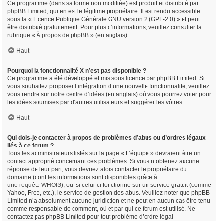
Ce programme (dans sa forme non modifiée) est produit et distribué par
phpBB Limited
, qui en est le légitime propriétaire. Il est rendu accessible
sous la « Licence Publique Générale GNU version 2 (GPL-2.0) » et peut
être distribué gratuitement. Pour plus d’informations, veuillez consulter la
rubrique «
À propos de phpBB
» (en anglais).
Haut
Pourquoi la fonctionnalité X n’est pas disponible ?
Ce programme a été développé et mis sous licence par phpBB Limited. Si
vous souhaitez proposer l’intégration d’une nouvelle fonctionnalité, veuillez
vous rendre sur
notre centre d’idées
(en anglais) où vous pourrez voter pour
les idées soumises par d’autres utilisateurs et suggérer les vôtres.
Haut
Qui dois-je contacter à propos de problèmes d’abus ou d’ordres légaux
liés à ce forum ?
Tous les administrateurs listés sur la page « L’équipe » devraient être un
contact approprié concernant ces problèmes. Si vous n’obtenez aucune
réponse de leur part, vous devriez alors contacter le propriétaire du
domaine (dont les informations sont disponibles grâce à
une requête WHOIS
), ou, si celui-ci fonctionne sur un service gratuit (comme
Yahoo, Free, etc.), le service de gestion des abus. Veuillez noter que phpBB
Limited n’a absolument aucune juridiction et ne peut en aucun cas être tenu
comme responsable de comment, où et par qui ce forum est utilisé. Ne
contactez pas phpBB Limited pour tout problème d’ordre légal