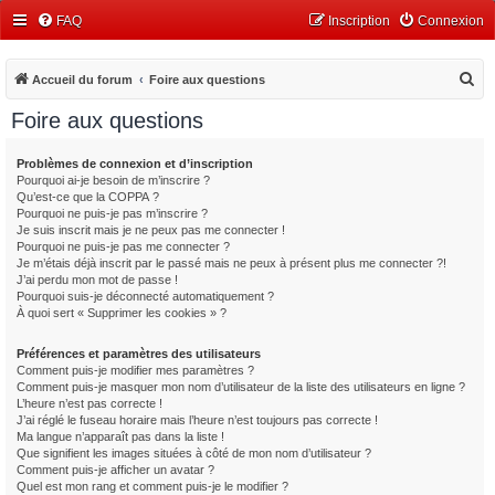
FAQ
Inscription
Connexion
R
Accueil du forum
Foire aux questions
e
Foire aux questions
c
h
Problèmes de connexion et d’inscription
Pourquoi ai-je besoin de m’inscrire ?
e
Qu’est-ce que la COPPA ?
r
Pourquoi ne puis-je pas m’inscrire ?
Je suis inscrit mais je ne peux pas me connecter !
c
Pourquoi ne puis-je pas me connecter ?
Je m’étais déjà inscrit par le passé mais ne peux à présent plus me connecter ?!
h
J’ai perdu mon mot de passe !
e
Pourquoi suis-je déconnecté automatiquement ?
À quoi sert « Supprimer les cookies » ?
r
Préférences et paramètres des utilisateurs
Comment puis-je modifier mes paramètres ?
Comment puis-je masquer mon nom d’utilisateur de la liste des utilisateurs en ligne ?
L’heure n’est pas correcte !
J’ai réglé le fuseau horaire mais l’heure n’est toujours pas correcte !
Ma langue n’apparaît pas dans la liste !
Que signifient les images situées à côté de mon nom d’utilisateur ?
Comment puis-je afficher un avatar ?
Quel est mon rang et comment puis-je le modifier ?