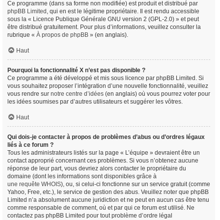
Ce programme (dans sa forme non modifiée) est produit et distribué par
phpBB Limited
, qui en est le légitime propriétaire. Il est rendu accessible
sous la « Licence Publique Générale GNU version 2 (GPL-2.0) » et peut
être distribué gratuitement. Pour plus d’informations, veuillez consulter la
rubrique «
À propos de phpBB
» (en anglais).
Haut
Pourquoi la fonctionnalité X n’est pas disponible ?
Ce programme a été développé et mis sous licence par phpBB Limited. Si
vous souhaitez proposer l’intégration d’une nouvelle fonctionnalité, veuillez
vous rendre sur
notre centre d’idées
(en anglais) où vous pourrez voter pour
les idées soumises par d’autres utilisateurs et suggérer les vôtres.
Haut
Qui dois-je contacter à propos de problèmes d’abus ou d’ordres légaux
liés à ce forum ?
Tous les administrateurs listés sur la page « L’équipe » devraient être un
contact approprié concernant ces problèmes. Si vous n’obtenez aucune
réponse de leur part, vous devriez alors contacter le propriétaire du
domaine (dont les informations sont disponibles grâce à
une requête WHOIS
), ou, si celui-ci fonctionne sur un service gratuit (comme
Yahoo, Free, etc.), le service de gestion des abus. Veuillez noter que phpBB
Limited n’a absolument aucune juridiction et ne peut en aucun cas être tenu
comme responsable de comment, où et par qui ce forum est utilisé. Ne
contactez pas phpBB Limited pour tout problème d’ordre légal