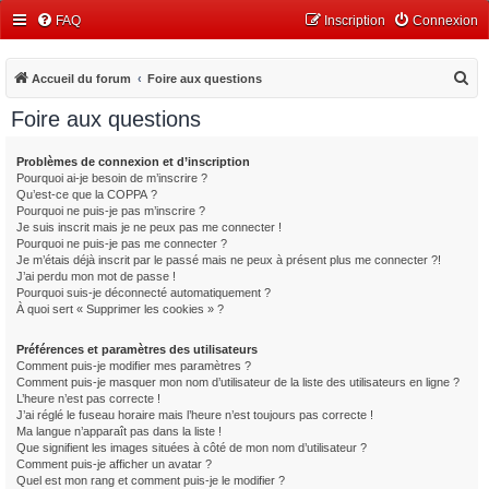
FAQ
Inscription
Connexion
R
Accueil du forum
Foire aux questions
e
Foire aux questions
c
h
Problèmes de connexion et d’inscription
Pourquoi ai-je besoin de m’inscrire ?
e
Qu’est-ce que la COPPA ?
r
Pourquoi ne puis-je pas m’inscrire ?
Je suis inscrit mais je ne peux pas me connecter !
c
Pourquoi ne puis-je pas me connecter ?
Je m’étais déjà inscrit par le passé mais ne peux à présent plus me connecter ?!
h
J’ai perdu mon mot de passe !
e
Pourquoi suis-je déconnecté automatiquement ?
À quoi sert « Supprimer les cookies » ?
r
Préférences et paramètres des utilisateurs
Comment puis-je modifier mes paramètres ?
Comment puis-je masquer mon nom d’utilisateur de la liste des utilisateurs en ligne ?
L’heure n’est pas correcte !
J’ai réglé le fuseau horaire mais l’heure n’est toujours pas correcte !
Ma langue n’apparaît pas dans la liste !
Que signifient les images situées à côté de mon nom d’utilisateur ?
Comment puis-je afficher un avatar ?
Quel est mon rang et comment puis-je le modifier ?