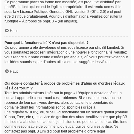
Ce programme (dans sa forme non modifiée) est produit et distribué par
phpBB Limited
, qui en est le légitime propriétaire. Il est rendu accessible
sous la « Licence Publique Générale GNU version 2 (GPL-2.0) » et peut
être distribué gratuitement. Pour plus d’informations, veuillez consulter la
rubrique «
À propos de phpBB
» (en anglais).
Haut
Pourquoi la fonctionnalité X n’est pas disponible ?
Ce programme a été développé et mis sous licence par phpBB Limited. Si
vous souhaitez proposer l’intégration d’une nouvelle fonctionnalité, veuillez
vous rendre sur
notre centre d’idées
(en anglais) où vous pourrez voter pour
les idées soumises par d’autres utilisateurs et suggérer les vôtres.
Haut
Qui dois-je contacter à propos de problèmes d’abus ou d’ordres légaux
liés à ce forum ?
Tous les administrateurs listés sur la page « L’équipe » devraient être un
contact approprié concernant ces problèmes. Si vous n’obtenez aucune
réponse de leur part, vous devriez alors contacter le propriétaire du
domaine (dont les informations sont disponibles grâce à
une requête WHOIS
), ou, si celui-ci fonctionne sur un service gratuit (comme
Yahoo, Free, etc.), le service de gestion des abus. Veuillez noter que phpBB
Limited n’a absolument aucune juridiction et ne peut en aucun cas être tenu
comme responsable de comment, où et par qui ce forum est utilisé. Ne
contactez pas phpBB Limited pour tout problème d’ordre légal