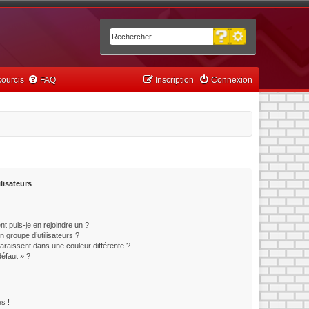
Recherche avancée
Rechercher
ourcis
FAQ
Inscription
Connexion
lisateurs
t puis-je en rejoindre un ?
 groupe d’utilisateurs ?
paraissent dans une couleur différente ?
défaut » ?
s !