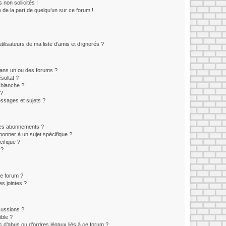
non sollicités !
e de la part de quelqu’un sur ce forum !
lisateurs de ma liste d’amis et d’ignorés ?
ans un ou des forums ?
sultat ?
blanche ?!
 ?
ssages et sujets ?
t les abonnements ?
onner à un sujet spécifique ?
ifique ?
 ?
ce forum ?
s jointes ?
cussions ?
ible ?
 d’abus ou d’ordres légaux liés à ce forum ?