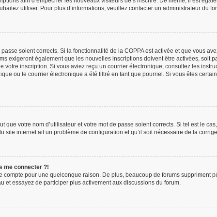
scriptions afin d’empêcher les nouveaux visiteurs de s’inscrire. De même, il est éga
ouhaitez utiliser. Pour plus d’informations, veuillez contacter un administrateur du fo
e passe soient corrects. Si la fonctionnalité de la COPPA est activée et que vous av
ums exigeront également que les nouvelles inscriptions doivent être activées, soit 
 de votre inscription. Si vous aviez reçu un courrier électronique, consultez les inst
e ou le courrier électronique a été filtré en tant que pourriel. Si vous êtes certa
t que votre nom d’utilisateur et votre mot de passe soient corrects. Si tel est le ca
u site internet ait un problème de configuration et qu’il soit nécessaire de la corrige
us me connecter ?!
re compte pour une quelconque raison. De plus, beaucoup de forums suppriment périod
eau et essayez de participer plus activement aux discussions du forum.