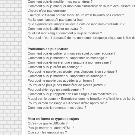
Comment puis-je modifier mes paramètres ?
Comment puis-je masquer mon nom d’utilisateur de la liste des utilisateurs
L’heure n’est pas correcte !
J’ai réglé le fuseau horaire mais l’heure n’est toujours pas correcte !
Ma langue n’apparaît pas dans la liste !
Que signifient les images situées à côté de mon nom d’utilisateur ?
Comment puis-je afficher un avatar ?
Quel est mon rang et comment puis-je le modifier ?
Pourquoi m’est-il demandé de me connecter lorsque je clique sur le lien de 
Problèmes de publication
Comment puis-je publier un nouveau sujet ou une réponse ?
Comment puis-je modifier ou supprimer un message ?
Comment puis-je insérer une signature à mon message ?
Comment puis-je créer un sondage ?
Pourquoi ne puis-je pas ajouter plus d’options à un sondage ?
Comment puis-je modifier ou supprimer un sondage ?
Pourquoi ne puis-je pas accéder à un forum ?
Pourquoi ne puis-je pas transférer de pièces jointes ?
Pourquoi ai-je reçu un avertissement ?
Comment puis-je rapporter des messages à un modérateur ?
À quoi sert le bouton « Enregistrer comme brouillon » affiché lors de la réd
Pourquoi mon message a-t-il besoin d’être approuvé ?
Comment puis-je remonter mes sujets ?
Mise en forme et types de sujets
Qu’est-ce que le BBCode ?
Puis-je insérer du code HTML ?
Que sont les émoticônes ?