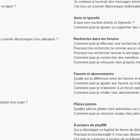
Je continue à recevoir des messages privés 
 en ligne ?
J’ai reçu un courrier électronique indésirabl
Amis et ignorés
À quoi sert ma liste d’amis et d’ignorés ?
Comment puis-je ajouter ou supprimer des uti
Recherche dans les forums
courrier électronique d’un utilisateur ?
Comment puis-je effectuer une recherche d
Pourquoi ma recherche ne renvoie aucun ré
Pourquoi ma recherche renvoie à une page 
Comment puis-je rechercher des membres
Comment puis-je retrouver mes propres me
Favoris et abonnements
Quelle est la différence entre les favoris e
Comment puis-je ajouter aux favoris ou m’ab
Comment puis-je m’abonner à un forum spéc
Comment puis-je résilier mes abonnements
action d’un sujet ?
Pièces jointes
Quelles pièces jointes sont autorisées sur 
Comment puis-je retrouver toutes mes pièce
À propos de phpBB
Qui a développé ce logiciel de forum de dis
Pourquoi la fonctionnalité X n’est pas dispon
Qui dois-je contacter à propos de problèmes