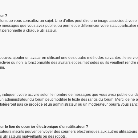
eur ?
 lorsque vous consultez un sujet. Une d’elles peut être une image associée à votre
e messages que vous avez publié, ou permet de différencier votre statut particulier
 personnelle à chaque utilisateur.
 pouvez ajouter un avatar en utilisant une des quatre méthodes suivantes : le service
ctiver ou non la fonctionnalité des avatars et des méthodes qu’ils veuillent rendre d
um.
, indiquent votre activité selon le nombre de messages que vous avez publié ou iden
l un administrateur du forum peut modifier le texte des rangs du forum. Merci de n
 toléreront pas ce procédé et un administrateur ou un modérateur pourra vous san
 le lien de courrier électronique d’un utilisateur ?
tilisateurs inscrits peuvent envoyer des courriers électroniques aux autres utilisat
 utilisateurs malveillants ou des robots.