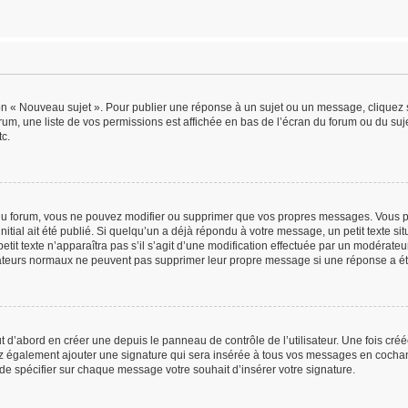
on « Nouveau sujet ». Pour publier une réponse à un sujet ou un message, cliquez 
rum, une liste de vos permissions est affichée en bas de l’écran du forum ou du s
tc.
u forum, vous ne pouvez modifier ou supprimer que vos propres messages. Vous p
itial ait été publié. Si quelqu’un a déjà répondu à votre message, un petit texte 
petit texte n’apparaîtra pas s’il s’agit d’une modification effectuée par un modérate
lisateurs normaux ne peuvent pas supprimer leur propre message si une réponse a ét
d’abord en créer une depuis le panneau de contrôle de l’utilisateur. Une fois créé
ez également ajouter une signature qui sera insérée à tous vos messages en cochant
e de spécifier sur chaque message votre souhait d’insérer votre signature.