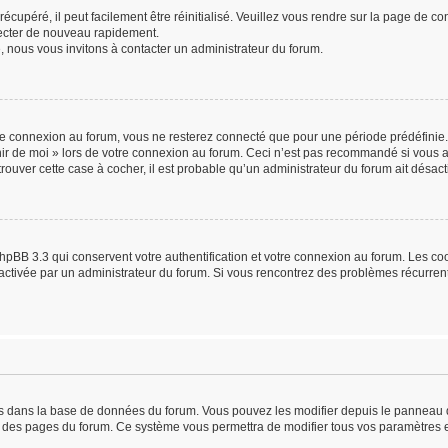
cupéré, il peut facilement être réinitialisé. Veuillez vous rendre sur la page de c
necter de nouveau rapidement.
, nous vous invitons à contacter un administrateur du forum.
e connexion au forum, vous ne resterez connecté que pour une période prédéfinie. 
enir de moi » lors de votre connexion au forum. Ceci n’est pas recommandé si vou
 trouver cette case à cocher, il est probable qu’un administrateur du forum ait désacti
hpBB 3.3 qui conservent votre authentification et votre connexion au forum. Les c
 été activée par un administrateur du forum. Si vous rencontrez des problèmes récur
kés dans la base de données du forum. Vous pouvez les modifier depuis le panneau de 
ut des pages du forum. Ce système vous permettra de modifier tous vos paramètres e