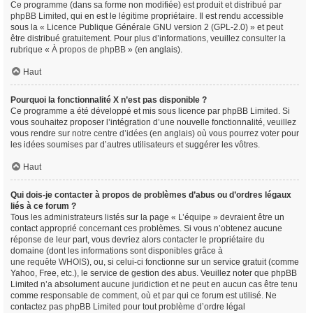
Ce programme (dans sa forme non modifiée) est produit et distribué par
phpBB Limited
, qui en est le légitime propriétaire. Il est rendu accessible
sous la « Licence Publique Générale GNU version 2 (GPL-2.0) » et peut
être distribué gratuitement. Pour plus d’informations, veuillez consulter la
rubrique «
À propos de phpBB
» (en anglais).
Haut
Pourquoi la fonctionnalité X n’est pas disponible ?
Ce programme a été développé et mis sous licence par phpBB Limited. Si
vous souhaitez proposer l’intégration d’une nouvelle fonctionnalité, veuillez
vous rendre sur
notre centre d’idées
(en anglais) où vous pourrez voter pour
les idées soumises par d’autres utilisateurs et suggérer les vôtres.
Haut
Qui dois-je contacter à propos de problèmes d’abus ou d’ordres légaux
liés à ce forum ?
Tous les administrateurs listés sur la page « L’équipe » devraient être un
contact approprié concernant ces problèmes. Si vous n’obtenez aucune
réponse de leur part, vous devriez alors contacter le propriétaire du
domaine (dont les informations sont disponibles grâce à
une requête WHOIS
), ou, si celui-ci fonctionne sur un service gratuit (comme
Yahoo, Free, etc.), le service de gestion des abus. Veuillez noter que phpBB
Limited n’a absolument aucune juridiction et ne peut en aucun cas être tenu
comme responsable de comment, où et par qui ce forum est utilisé. Ne
contactez pas phpBB Limited pour tout problème d’ordre légal