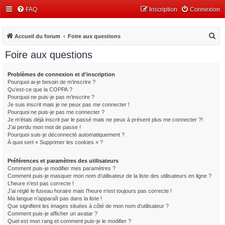
FAQ
Inscription
Connexion
R
Accueil du forum
Foire aux questions
e
Foire aux questions
c
h
Problèmes de connexion et d’inscription
Pourquoi ai-je besoin de m’inscrire ?
e
Qu’est-ce que la COPPA ?
r
Pourquoi ne puis-je pas m’inscrire ?
Je suis inscrit mais je ne peux pas me connecter !
c
Pourquoi ne puis-je pas me connecter ?
Je m’étais déjà inscrit par le passé mais ne peux à présent plus me connecter ?!
h
J’ai perdu mon mot de passe !
e
Pourquoi suis-je déconnecté automatiquement ?
À quoi sert « Supprimer les cookies » ?
r
Préférences et paramètres des utilisateurs
Comment puis-je modifier mes paramètres ?
Comment puis-je masquer mon nom d’utilisateur de la liste des utilisateurs en ligne ?
L’heure n’est pas correcte !
J’ai réglé le fuseau horaire mais l’heure n’est toujours pas correcte !
Ma langue n’apparaît pas dans la liste !
Que signifient les images situées à côté de mon nom d’utilisateur ?
Comment puis-je afficher un avatar ?
Quel est mon rang et comment puis-je le modifier ?