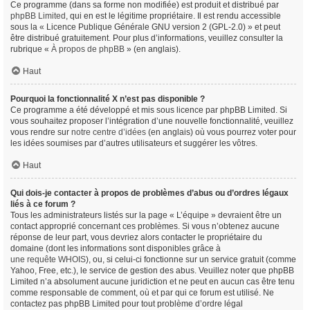
Ce programme (dans sa forme non modifiée) est produit et distribué par
phpBB Limited
, qui en est le légitime propriétaire. Il est rendu accessible
sous la « Licence Publique Générale GNU version 2 (GPL-2.0) » et peut
être distribué gratuitement. Pour plus d’informations, veuillez consulter la
rubrique «
À propos de phpBB
» (en anglais).
Haut
Pourquoi la fonctionnalité X n’est pas disponible ?
Ce programme a été développé et mis sous licence par phpBB Limited. Si
vous souhaitez proposer l’intégration d’une nouvelle fonctionnalité, veuillez
vous rendre sur
notre centre d’idées
(en anglais) où vous pourrez voter pour
les idées soumises par d’autres utilisateurs et suggérer les vôtres.
Haut
Qui dois-je contacter à propos de problèmes d’abus ou d’ordres légaux
liés à ce forum ?
Tous les administrateurs listés sur la page « L’équipe » devraient être un
contact approprié concernant ces problèmes. Si vous n’obtenez aucune
réponse de leur part, vous devriez alors contacter le propriétaire du
domaine (dont les informations sont disponibles grâce à
une requête WHOIS
), ou, si celui-ci fonctionne sur un service gratuit (comme
Yahoo, Free, etc.), le service de gestion des abus. Veuillez noter que phpBB
Limited n’a absolument aucune juridiction et ne peut en aucun cas être tenu
comme responsable de comment, où et par qui ce forum est utilisé. Ne
contactez pas phpBB Limited pour tout problème d’ordre légal