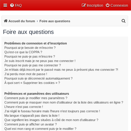
FAQ
Inscription
Connexion
R
Accueil du forum
Foire aux questions
e
Foire aux questions
c
h
Problèmes de connexion et d’inscription
Pourquoi ai-je besoin de m’inscrire ?
e
Qu’est-ce que la COPPA ?
r
Pourquoi ne puis-je pas m’inscrire ?
Je suis inscrit mais je ne peux pas me connecter !
c
Pourquoi ne puis-je pas me connecter ?
Je m’étais déjà inscrit par le passé mais ne peux à présent plus me connecter ?!
h
J’ai perdu mon mot de passe !
e
Pourquoi suis-je déconnecté automatiquement ?
À quoi sert « Supprimer les cookies » ?
r
Préférences et paramètres des utilisateurs
Comment puis-je modifier mes paramètres ?
Comment puis-je masquer mon nom d’utilisateur de la liste des utilisateurs en ligne ?
L’heure n’est pas correcte !
J’ai réglé le fuseau horaire mais l’heure n’est toujours pas correcte !
Ma langue n’apparaît pas dans la liste !
Que signifient les images situées à côté de mon nom d’utilisateur ?
Comment puis-je afficher un avatar ?
Quel est mon rang et comment puis-je le modifier ?